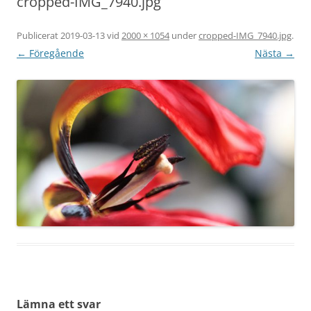
cropped-IMG_7940.jpg
Publicerat
2019-03-13
vid
2000 × 1054
under
cropped-IMG_7940.jpg
.
← Föregående
Nästa →
Lämna ett svar