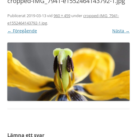
cropped-IMG_7941-e1552464143792-1.jpg
Publicerat
2019-03-13
vid
960 × 459
under
cropped-IMG_7941-
e1552464143792-1.jpg
.
← Föregående
Nästa →
Lämna ett svar