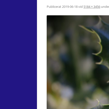
Publicerat
2019-06-18
vid
5184 × 3456
unde