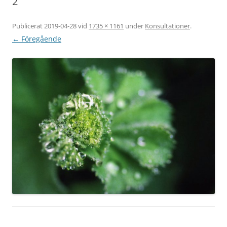
2
Publicerat
2019-04-28
vid
1735 × 1161
under
Konsultationer
.
← Föregående