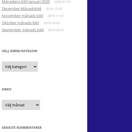
Månadens bild Januari 2020
2020-01-01
December Månadsbild
2019-12-02
November månads bild
2019-11-01
Oktober månads bild
2019-10-02
September månads bild
2019-09-01
VÄLJ ÄMNE/KATEGORI
Välj
Ämne/kategori
ARKIV
Arkiv
SENASTE KOMMENTARER